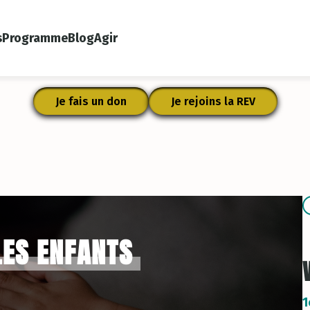
s
Programme
Blog
Agir
Je fais un don
Je rejoins la REV
LES ENFANTS
1