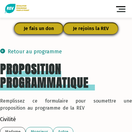
Fer
Je fais un don
Je rejoins la REV
Retour au programme
PROPOSITION
PROGRAMMATIQUE
Remplissez ce formulaire pour soumettre une
proposition au programme de la REV
Civilité
Madame
Monsieur
Autre